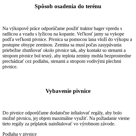
Spôsob osadenia do terénu
Na výkopové práce odporúčame použiť traktor bager vpredu s
radlicou a vzadu s lyžicou na kopanie. Veľkosť jamy sa vykope
podľa veľkosti pivnice. Pivnica sa pomocou lana vloží do výkopu a
postupne obsype zeminou. Zemina sa musí počas zasypávania
priebežne zhutňovať okolo pivnice tak, aby kontakt so stenami a
stropom pivnice bol tesný, aby teplota zeminy mohla bezprostredne
prechádzať cez podlahu, stenami a stropom vodivými plechmi
pivnice.
Vybavenie pivnice
Do pivnice odporúčame dodatočne inštalovať regály, aby bolo
možné pivnicu, jej objem maximálne využiť. Na požiadanie vieme
tieto regály za príplatok nainštalovať vo výrobnom závode.
Podlaha v pivnice