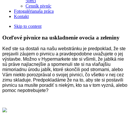
50m3
Cenník pivníc
Fotogaléria
naša práca
Kontakt
Skip to content
Oceľové pivnice na uskladnenie ovocia a zeleniny
Keď ste sa dostali na našu webstránku je predpoklad, že ste
prejavili záujem o pivnicu a pravdepodobne uvažujete o jej
výstavbe. Možno v Hypermarkete ste si všimli, že jablká nie
sú práve najlacnejšie a spomenuli ste si na vlaňajšiu
mimoriadnu úrodu jabĺk, ktoré skončili pod stromami, alebo
Vám niekto porozprával o svojej pivnici, čo všetko v nej cez
zimu skladuje. Predpokladáme že na to, aby ste si postavili
pivnicu sa musíte poradiť s niekým, kto sa v tom vyzná, alebo
pomoc nepotrebujete?