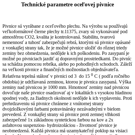
Technické parametre oceľovej pivnice
Pivnice sú vyrábane z oceľového plechu. Na výrobu sa používajú
veľkoformátové čierne plechy tr.11375, zvary sú vykonávané pod
atmosférou CO2, kvalita je kontrolovaná. Stabilitu, tvarovú
nemennosť a tuhosť zabezpečujú rebrá, ktorými sú pivnice opásané
z vonkajšej strany tak, že je možné pivnice uložiť do rôznej triedy
zeminy bez obmedzenia, nedôjde k ich poškodeniu. Po zasypaní je
možné po pivniciach jazdiť aj dopravnými prostriedkami. Do pivníc
sa schádza pomocou rebríka, alebo po pohodlných schodoch. Záleží
na veľkosti pivnice a finančných možnostiach objednávateľa.
0
Relatívna tepelná stálosť v pivnici od 3 do 15
C ( podľa ročného
obdobia) je udržiavaná zeminou, ktorou je pivnica zasypaná. Výška
zeminy nad pivnicou je 1000 mm. Hmotnosť zeminy nad pivnicou
dovoľuje naše pivnice osadzovať aj v lokalitách s vysokou hladinou
spodnej vody, za žiadnych okolnosti nedôjde k ich vyplaveniu. Proti
prehrdzaveniu sú pivnice chránene z vnútornej strany
dvojzložkovými farbami potravinársky nezávadnými v bielom
prevedení. Z vonkajšej strany sú pivnice proti zemnej vlhkosti
zabezpečené 1x základnou syntetickou farbou na kov a 2x
asfaltovou suspenziou- hydroizoláciou - životnosť pivnice je
neobmedzená. Každá pivnica má uzamykateľný poklop na visiaci