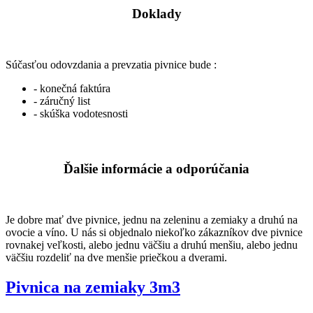
Doklady
Súčasťou odovzdania a prevzatia pivnice bude :
- konečná faktúra
- záručný list
- skúška vodotesnosti
Ďalšie informácie a odporúčania
Je dobre mať dve pivnice, jednu na zeleninu a zemiaky a druhú na
ovocie a víno. U nás si objednalo niekoľko zákazníkov dve pivnice
rovnakej veľkosti, alebo jednu väčšiu a druhú menšiu, alebo jednu
väčšiu rozdeliť na dve menšie priečkou a dverami.
Pivnica na zemiaky 3m3