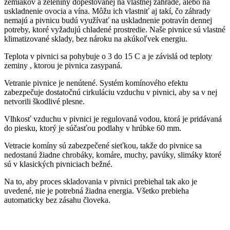
zemiakov a zeleniny dopestovanej na vlastnej záhrade, alebo na
uskladnenie ovocia a vína. Môžu ich vlastniť aj takí, čo záhrady
nemajú a pivnicu budú využívať na uskladnenie potravín dennej
potreby, ktoré vyžadujú chladené prostredie. Naše pivnice sú vlastné
klimatizované sklady, bez nároku na akúkoľvek energiu.
Teplota v pivnici sa pohybuje o 3 do 15 C a je závislá od teploty
zeminy , ktorou je pivnica zasypaná.
Vetranie pivnice je nenútené. Systém komínového efektu
zabezpečuje dostatočnú cirkuláciu vzduchu v pivnici, aby sa v nej
netvorili škodlivé plesne.
Vlhkosť vzduchu v pivnici je regulovaná vodou, ktorá je pridávaná
do piesku, ktorý je súčasťou podlahy v hrúbke 60 mm.
Vetracie komíny sú zabezpečené sieťkou, takže do pivnice sa
nedostanú žiadne chrobáky, komáre, muchy, pavúky, slimáky ktoré
sú v klasických pivniciach bežné.
Na to, aby proces skladovania v pivnici prebiehal tak ako je
uvedené, nie je potrebná žiadna energia. Všetko prebieha
automaticky bez zásahu človeka.