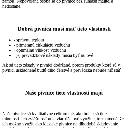
zámok. Nepovolaná osoba sa do pivnice bez súhlasu majiteľa
nedostane.
Dobrá pivnica musí mať tieto vlastnosti
- správnu teplotu
- primeranú cirkuláciu vzduchu
- optimálnu vlhkosť vzduchu
- jej prevádzkové náklady musia byť nulové
Ak sú tieto zásady v pivnici dodržané, potom produkty ktoré sú v
pivnici uskladnené budú dlho čerstvé a prevádzka nebude nič stáť
Naše pivnice tieto vlastnosti majú
Naše pivnice sú kvalitatívne celkom iné, ako boli a sú tie z
minulosti. Ich zvláštnosťou je viac účelové využitie, to znamená, že
ich možno využiť ako klasické pivnice na dlhodobé skladovanie