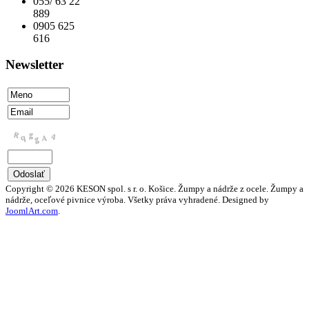
055/ 63 22
889
0905 625
616
Newsletter
Copyright © 2026 KESON spol. s r. o. Košice. Žumpy a nádrže z ocele. Žumpy a
nádrže, oceľové pivnice výroba. Všetky práva vyhradené. Designed by
JoomlArt.com
.