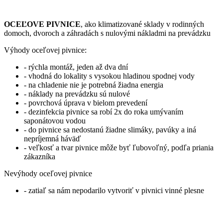
OCEĽOVE PIVNICE
, ako klimatizované sklady v rodinných
domoch, dvoroch a záhradách s nulovými nákladmi na prevádzku
Výhody oceľovej pivnice:
- rýchla montáž, jeden až dva dní
- vhodná do lokality s vysokou hladinou spodnej vody
- na chladenie nie je potrebná žiadna energia
- náklady na prevádzku sú nulové
- povrchová úprava v bielom prevedení
- dezinfekcia pivnice sa robí 2x do roka umývaním
saponátovou vodou
- do pivnice sa nedostanú žiadne slimáky, pavúky a iná
nepríjemná háväď
- veľkosť a tvar pivnice môže byť ľubovoľný, podľa priania
zákazníka
Nevýhody oceľovej pivnice
- zatiaľ sa nám nepodarilo vytvoriť v pivnici vinné plesne