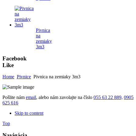
Pivnica
na
zemiaky
3m3
Facebook
Like
Home
Pivnice
Pivnica na zemiaky 3m3
Pošlite nám
email
, alebo nám zavolajte na číslo
055 63 22 889,
0905
625 616
Skip to content
Top
Navigácia