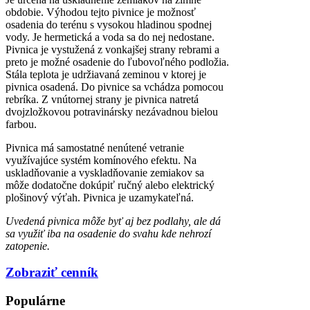
obdobie. Výhodou tejto pivnice je možnosť
osadenia do terénu s vysokou hladinou spodnej
vody. Je hermetická a voda sa do nej nedostane.
Pivnica je vystužená z vonkajšej strany rebrami a
preto je možné osadenie do ľubovoľného podložia.
Stála teplota je udržiavaná zeminou v ktorej je
pivnica osadená. Do pivnice sa vchádza pomocou
rebríka. Z vnútornej strany je pivnica natretá
dvojzložkovou potravinársky nezávadnou bielou
farbou.
Pivnica má samostatné nenútené vetranie
využívajúce systém komínového efektu. Na
uskladňovanie a vyskladňovanie zemiakov sa
môže dodatočne dokúpiť ručný alebo elektrický
plošinový výťah. Pivnica je uzamykateľná.
Uvedená pivnica môže byť aj bez podlahy, ale dá
sa využiť iba na osadenie do svahu kde nehrozí
zatopenie.
Zobraziť cenník
Populárne