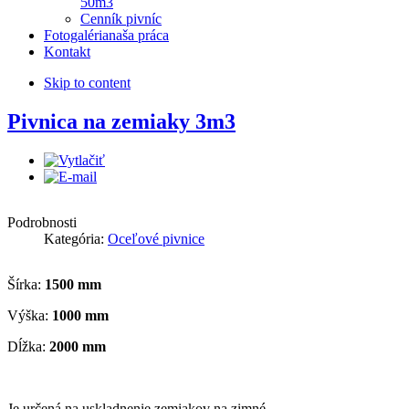
50m3
Cenník pivníc
Fotogaléria
naša práca
Kontakt
Skip to content
Pivnica na zemiaky 3m3
Podrobnosti
Kategória:
Oceľové pivnice
Šírka:
1500 mm
Výška:
1000 mm
Dĺžka:
2000 mm
Je určená na uskladnenie zemiakov na zimné