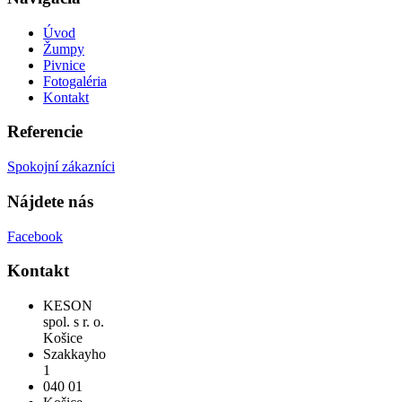
Úvod
Žumpy
Pivnice
Fotogaléria
Kontakt
Referencie
Spokojní zákazníci
Nájdete nás
Facebook
Kontakt
KESON
spol. s r. o.
Košice
Szakkayho
1
040 01