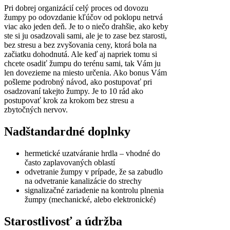
Pri dobrej organizácií celý proces od dovozu
žumpy po odovzdanie kľúčov od poklopu netrvá
viac ako jeden deň. Je to o niečo drahšie, ako keby
ste si ju osadzovali sami, ale je to zase bez starosti,
bez stresu a bez zvyšovania ceny, ktorá bola na
začiatku dohodnutá. Ale keď aj napriek tomu si
chcete osadiť žumpu do terénu sami, tak Vám ju
len dovezieme na miesto určenia. Ako bonus Vám
pošleme podrobný návod, ako postupovať pri
osadzovaní takejto žumpy. Je to 10 rád ako
postupovať krok za krokom bez stresu a
zbytočných nervov.
Nadštandardné doplnky
hermetické uzatváranie hrdla – vhodné do
často zaplavovaných oblastí
odvetranie žumpy v prípade, že sa zabudlo
na odvetranie kanalizácie do strechy
signalizačné zariadenie na kontrolu plnenia
žumpy (mechanické, alebo elektronické)
Starostlivosť a údržba