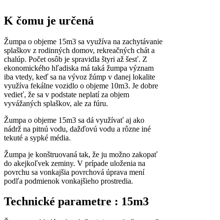
K čomu je určená
Žumpa o objeme 15m3 sa využíva na zachytávanie
splaškov z rodinných domov, rekreačných chát a
chalúp. Počet osôb je spravidla štyri až šesť. Z
ekonomického hľadiska má taká žumpa význam
iba vtedy, keď sa na vývoz žúmp v danej lokalite
využíva fekálne vozidlo o objeme 10m3. Je dobre
vedieť, že sa v podstate neplatí za objem
vyvážaných splaškov, ale za fúru.
Žumpa o objeme 15m3 sa dá využívať aj ako
nádrž na pitnú vodu, dažďovú vodu a rôzne iné
tekuté a sypké média.
Žumpa je konštruovaná tak, že ju možno zakopať
do akejkoľvek zeminy. V prípade uloženia na
povrchu sa vonkajšia povrchová úprava mení
podľa podmienok vonkajšieho prostredia.
Technické parametre : 15m3