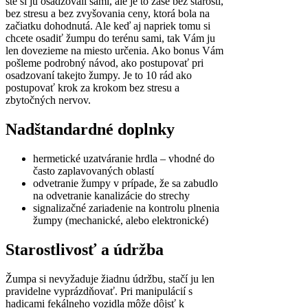
ste si ju osadzovali sami, ale je to zase bez starosti,
bez stresu a bez zvyšovania ceny, ktorá bola na
začiatku dohodnutá. Ale keď aj napriek tomu si
chcete osadiť žumpu do terénu sami, tak Vám ju
len dovezieme na miesto určenia. Ako bonus Vám
pošleme podrobný návod, ako postupovať pri
osadzovaní takejto žumpy. Je to 10 rád ako
postupovať krok za krokom bez stresu a
zbytočných nervov.
Nadštandardné doplnky
hermetické uzatváranie hrdla – vhodné do
často zaplavovaných oblastí
odvetranie žumpy v prípade, že sa zabudlo
na odvetranie kanalizácie do strechy
signalizačné zariadenie na kontrolu plnenia
žumpy (mechanické, alebo elektronické)
Starostlivosť a údržba
Žumpa si nevyžaduje žiadnu údržbu, stačí ju len
pravidelne vyprázdňovať. Pri manipulácií s
hadicami fekálneho vozidla môže dôjsť k