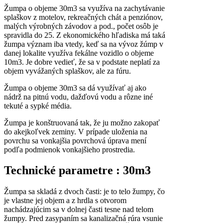
Žumpa o objeme 30m3 sa využíva na zachytávanie
splaškov z motelov, rekreačných chát a penziónov,
malých výrobných závodov a pod., počet osôb je
spravidla do 25. Z ekonomického hľadiska má taká
žumpa význam iba vtedy, keď sa na vývoz žúmp v
danej lokalite využíva fekálne vozidlo o objeme
10m3. Je dobre vedieť, že sa v podstate neplatí za
objem vyvážaných splaškov, ale za fúru.
Žumpa o objeme 30m3 sa dá využívať aj ako
nádrž na pitnú vodu, dažďovú vodu a rôzne iné
tekuté a sypké média.
Žumpa je konštruovaná tak, že ju možno zakopať
do akejkoľvek zeminy. V prípade uloženia na
povrchu sa vonkajšia povrchová úprava mení
podľa podmienok vonkajšieho prostredia.
Technické parametre : 30m3
Žumpa sa skladá z dvoch časti: je to telo žumpy, čo
je vlastne jej objem a z hrdla s otvorom
nachádzajúcim sa v dolnej časti tesne nad telom
žumpy. Pred zasypaním sa kanalizačná rúra vsunie