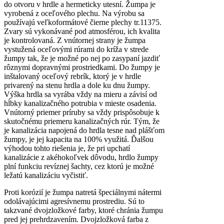
do otvoru v hrdle a hermeticky utesní. Žumpa je
vyrobená z oceľového plechu. Na výrobu sa
používajú veľkoformátové čierne plechy tr.11375.
Zvary sú vykonávané pod atmosférou, ich kvalita
je kontrolovaná. Z vnútornej strany je žumpa
vystužená oceľovými rúrami do kríža v strede
žumpy tak, že je možné po nej po zasypaní jazdiť
rôznymi dopravnými prostriedkami. Do žumpy je
inštalovaný oceľový rebrík, ktorý je v hrdle
privarený na stenu hrdla a dole ku dnu žumpy.
Výška hrdla sa vyrába vždy na mieru a závisí od
hĺbky kanalizačného potrubia v mieste osadenia.
Vnútorný priemer príruby sa vždy prispôsobuje k
skutočnému priemeru kanalizačných rúr. Tým, že
je kanalizácia napojená do hrdla tesne nad plášťom
žumpy, je jej kapacita na 100% využitá. Ďalšou
výhodou tohto riešenia je, že pri upchatí
kanalizácie z akéhokoľvek dôvodu, hrdlo žumpy
plní funkciu revíznej šachty, cez ktorú je možné
ležatú kanalizáciu vyčistiť.
Proti korózií je žumpa natretá špeciálnymi nátermi
odolávajúcimi agresívnemu prostrediu. Sú to
takzvané dvojzložkové farby, ktoré chránia žumpu
pred jej prehrdzavením. Dvojzložková farba z