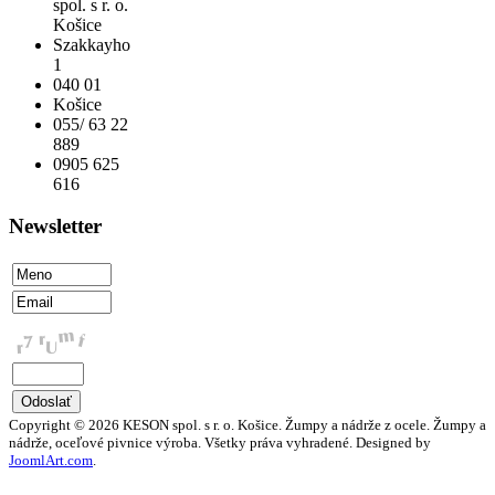
spol. s r. o.
Košice
Szakkayho
1
040 01
Košice
055/ 63 22
889
0905 625
616
Newsletter
Copyright © 2026 KESON spol. s r. o. Košice. Žumpy a nádrže z ocele. Žumpy a
nádrže, oceľové pivnice výroba. Všetky práva vyhradené. Designed by
JoomlArt.com
.