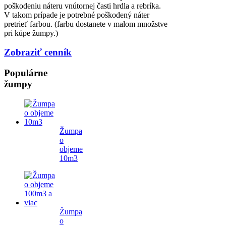
poškodeniu náteru vnútornej časti hrdla a rebríka.
V takom prípade je potrebné poškodený náter
pretrieť farbou. (farbu dostanete v malom množstve
pri kúpe žumpy.)
Zobraziť cenník
Populárne
žumpy
Žumpa
o
objeme
10m3
Žumpa
o