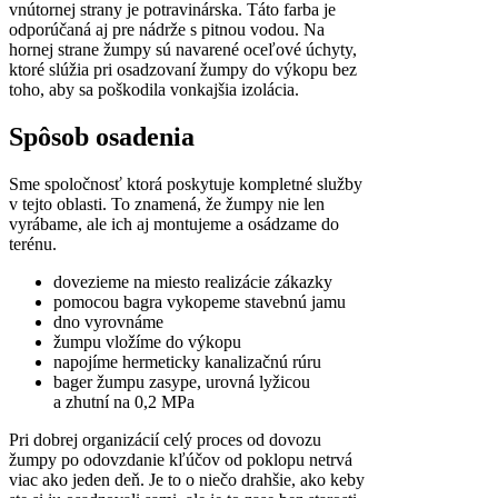
vnútornej strany je potravinárska. Táto farba je
odporúčaná aj pre nádrže s pitnou vodou. Na
hornej strane žumpy sú navarené oceľové úchyty,
ktoré slúžia pri osadzovaní žumpy do výkopu bez
toho, aby sa poškodila vonkajšia izolácia.
Spôsob osadenia
Sme spoločnosť ktorá poskytuje kompletné služby
v tejto oblasti. To znamená, že žumpy nie len
vyrábame, ale ich aj montujeme a osádzame do
terénu.
dovezieme na miesto realizácie zákazky
pomocou bagra vykopeme stavebnú jamu
dno vyrovnáme
žumpu vložíme do výkopu
napojíme hermeticky kanalizačnú rúru
bager žumpu zasype, urovná lyžicou
a zhutní na 0,2 MPa
Pri dobrej organizácií celý proces od dovozu
žumpy po odovzdanie kľúčov od poklopu netrvá
viac ako jeden deň. Je to o niečo drahšie, ako keby