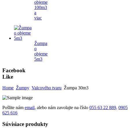
objeme
100m3
a
viac
Žumpa
o
objeme
5m3
Facebook
Like
Home
Žumpy
Valcového tvaru
Žumpa 30m3
Pošlite nám
email
, alebo nám zavolajte na číslo
055 63 22 889,
0905
625 616
Súvisiace produkty