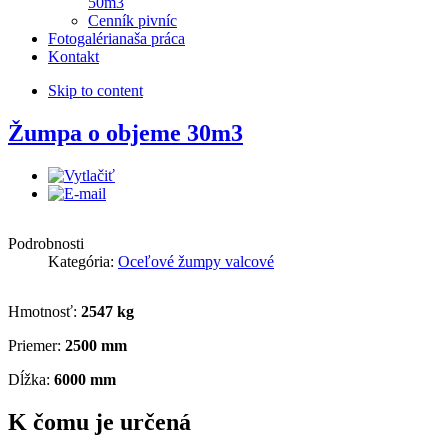
50m3
Cenník pivníc
Fotogaléria
naša práca
Kontakt
Skip to content
Žumpa o objeme 30m3
Podrobnosti
Kategória:
Oceľové žumpy valcové
Hmotnosť:
2547 kg
Priemer:
2500 mm
Dĺžka:
6000 mm
K čomu je určená