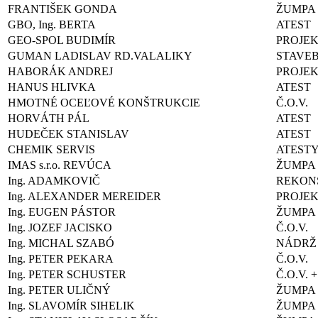
FRANTIŠEK GONDA
ŽUMPA
GBO, Ing. BERTA
ATEST
GEO-SPOL BUDIMÍR
PROJEK
GUMAN LADISLAV RD.VALALIKY
STAVE
HABORÁK ANDREJ
PROJEK
HANUS HLIVKA
ATEST
HMOTNÉ OCEĽOVÉ KONŠTRUKCIE
Č.O.V.
HORVÁTH PÁL
ATEST
HUDEČEK STANISLAV
ATEST
CHEMIK SERVIS
ATEST
IMAS s.r.o. REVÚCA
ŽUMPA
Ing. ADAMKOVIČ
REKONŠ
Ing. ALEXANDER MEREIDER
PROJEK
Ing. EUGEN PÁSTOR
ŽUMPA
Ing. JOZEF JACISKO
Č.O.V.
Ing. MICHAL SZABÓ
NÁDRŽ
Ing. PETER PEKARA
Č.O.V.
Ing. PETER SCHUSTER
Č.O.V. 
Ing. PETER ULIČNÝ
ŽUMPA
Ing. SLAVOMÍR SIHELIK
ŽUMPA