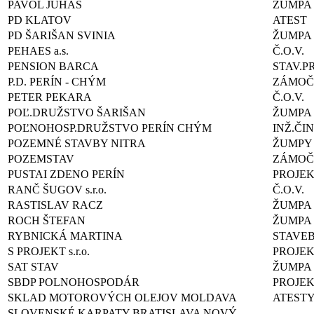
PAVOL JUHÁS
ŽUMPA
PD KLATOV
ATEST
PD ŠARIŠAN SVINIA
ŽUMPA
PEHAES a.s.
Č.O.V.
PENSION BARCA
STAV.P
P.D. PERÍN - CHÝM
ZÁMOČ.
PETER PEKARA
Č.O.V.
POĽ.DRUŽSTVO ŠARIŠAN
ŽUMPA
POĽNOHOSP.DRUŽSTVO PERÍN CHÝM
INŽ.ČI
POZEMNÉ STAVBY NITRA
ŽUMPY
POZEMSTAV
ZÁMOČ
PUSTAI ZDENO PERÍN
PROJE
RANČ ŠUGOV s.r.o.
Č.O.V.
RASTISLAV RACZ
ŽUMPA
ROCH ŠTEFAN
ŽUMPA
RYBNICKÁ MARTINA
STAVE
S PROJEKT s.r.o.
PROJE
SAT STAV
ŽUMPA
SBDP POLNOHOSPODÁR
PROJEK
SKLAD MOTOROVÝCH OLEJOV MOLDAVA
ATEST
SLOVENSKÉ KARPATY BRATISLAVA NOVÝ