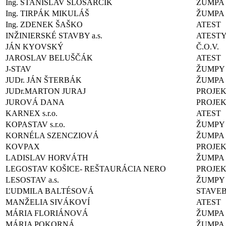
Ing. STANISLAV SLOSARČÍK
ŽUMPA
Ing. TIRPÁK MIKULÁŠ
ŽUMPA
Ing. ZDENEK ŠAŠKO
ATEST
INŽINIERSKÉ STAVBY a.s.
ATEST
JÁN KYOVSKÝ
Č.O.V.
JAROSLAV BELUŠČÁK
ATEST
J-STAV
ŽUMPY
JUDr. JÁN ŠTERBÁK
ŽUMPA
JUDr.MARTON JURAJ
PROJEK
JUROVÁ DANA
PROJE
KARNEX s.r.o.
ATEST
KOPASTAV s.r.o.
ŽUMPY
KORNÉLA SZENCZIOVÁ
ŽUMPA
KOVPAX
PROJE
LADISLAV HORVÁTH
ŽUMPA
LEGOSTAV KOŠICE- REŠTAURÁCIA NERO
PROJE
LESOSTAV a.s.
ŽUMPY
ĽUDMILA BALTÉSOVÁ
STAVE
MANŽELIA SIVÁKOVÍ
ATEST
MÁRIA FLORIÁNOVÁ
ŽUMPA
MÁRIA POKORNÁ
ŽUMPA