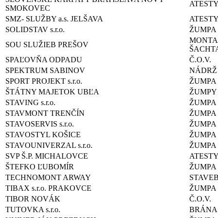
ATEST
SMOKOVEC
SMZ- SLUŽBY a.s. JELŠAVA
ATEST
SOLIDSTAV s.r.o.
ŽUMPA
MONTA
SOU SLUŽIEB PREŠOV
ŠACHT
SPAĽOVŇA ODPADU
Č.O.V.
SPEKTRUM SABINOV
NÁDRŽ
SPORT PROJEKT s.r.o.
ŽUMPA
ŠTÁTNY MAJETOK UBĽA
ŽUMPY
STAVING s.r.o.
ŽUMPA
STAVMONT TRENČÍN
ŽUMPA
STAVOSERVIS s.r.o.
ŽUMPA
STAVOSTYL KOŠICE
ŽUMPA
STAVOUNIVERZAL s.r.o.
ŽUMPA
SVP Š.P. MICHALOVCE
ATEST
ŠTEFKO ĽUBOMÍR
ŽUMPA
TECHNOMONT ARWAY
STAVE
TIBAX s.r.o. PRAKOVCE
ŽUMPA
TIBOR NOVÁK
Č.O.V.
TUTOVKA s.r.o.
BRÁNA