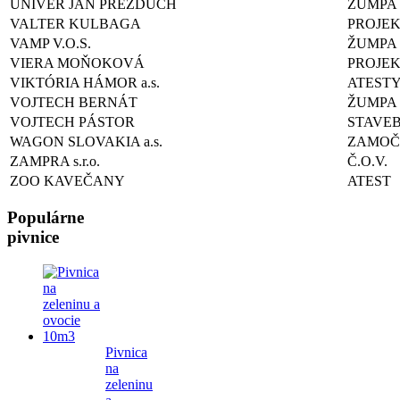
UNIVER JÁN PREZDUCH
ŽUMPA
VALTER KULBAGA
PROJE
VAMP V.O.S.
ŽUMPA
VIERA MOŇOKOVÁ
PROJE
VIKTÓRIA HÁMOR a.s.
ATEST
VOJTECH BERNÁT
ŽUMPA
VOJTECH PÁSTOR
STAVE
WAGON SLOVAKIA a.s.
ZAMOČ
ZAMPRA s.r.o.
Č.O.V.
ZOO KAVEČANY
ATEST
Populárne
pivnice
Pivnica
na
zeleninu