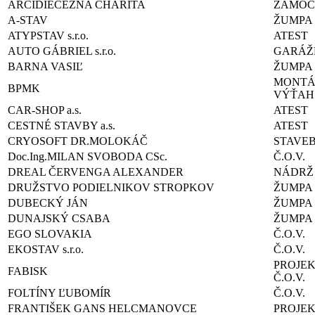
ARCIDIECÉZNA CHARITA
ZÁMOČ
A-STAV
ŽUMPA
ATYPSTAV s.r.o.
ATEST
AUTO GÁBRIEL s.r.o.
GARÁŽE
BARNA VASIĽ
ŽUMPA
MONTÁ
BPMK
VÝŤAH
CAR-SHOP a.s.
ATEST
CESTNÉ STAVBY a.s.
ATEST
CRYOSOFT DR.MOLOKÁČ
STAVE
Doc.Ing.MILAN SVOBODA CSc.
Č.O.V.
DREAL ČERVENGA ALEXANDER
NÁDRŽ
DRUŽSTVO PODIELNIKOV STROPKOV
ŽUMPA
DUBECKÝ JÁN
ŽUMPA
DUNAJSKÝ CSABA
ŽUMPA
EGO SLOVAKIA
Č.O.V.
EKOSTAV s.r.o.
Č.O.V.
PROJE
FABISK
Č.O.V.
FOLTÍNY ĽUBOMÍR
Č.O.V.
FRANTIŠEK GANS HELCMANOVCE
PROJE