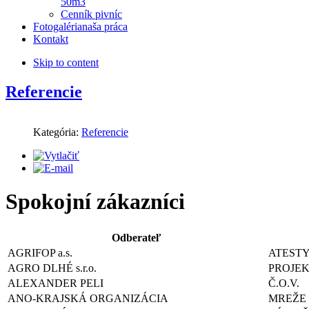
50m3
Cenník pivníc
Fotogaléria
naša práca
Kontakt
Skip to content
Referencie
Kategória:
Referencie
Spokojní zákazníci
Odberateľ
AGRIFOP a.s.
ATEST
AGRO DLHÉ s.r.o.
PROJEK
ALEXANDER PELI
Č.O.V.
ANO-KRAJSKÁ ORGANIZÁCIA
MREŽE