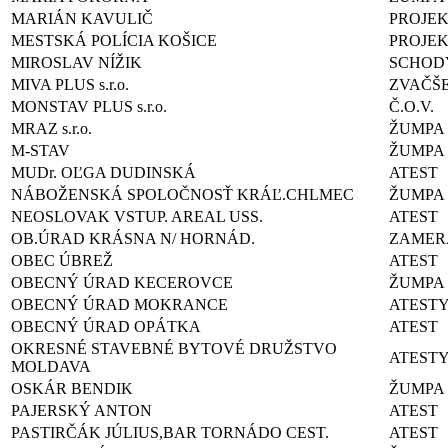
MARIÁN KAVULIČ
PROJEK
MESTSKÁ POLÍCIA KOŠICE
PROJE
MIROSLAV NÍŽIK
SCHOD
MIVA PLUS s.r.o.
ZVAČŠE
MONSTAV PLUS s.r.o.
Č.O.V.
MRAZ s.r.o.
ŽUMPA
M-STAV
ŽUMPA
MUDr. OĽGA DUDINSKÁ
ATEST
NÁBOŽENSKÁ SPOLOČNOSŤ KRÁĽ.CHLMEC
ŽUMPA
NEOSLOVAK VSTUP. AREAL USS.
ATEST
OB.ÚRAD KRÁSNA N/ HORNÁD.
ZAMER
OBEC ÚBREŽ
ATEST
OBECNÝ ÚRAD KECEROVCE
ŽUMPA
OBECNÝ ÚRAD MOKRANCE
ATEST
OBECNÝ ÚRAD OPÁTKA
ATEST
OKRESNÉ STAVEBNÉ BYTOVÉ DRUŽSTVO
ATEST
MOLDAVA
OSKÁR BENDIK
ŽUMPA
PAJERSKÝ ANTON
ATEST
PASTIRČÁK JÚLIUS,BAR TORNÁDO CEST.
ATEST